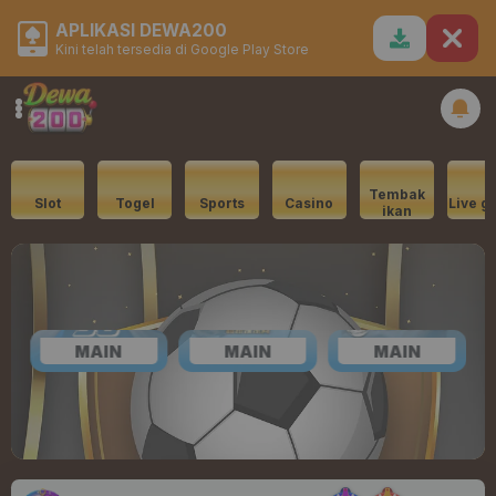
APLIKASI DEWA200
Kini telah tersedia di Google Play Store
Tembak
Slot
Togel
Sports
Casino
Live g
ikan
MAIN
MAIN
MAIN