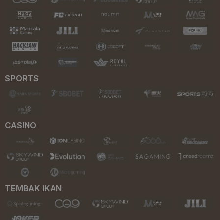
SPORTS
CASINO
TEMBAK IKAN