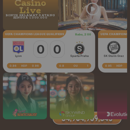
Casino
Live
BONUS SELAMAT DATANG
HINGGA 1.000.000
UEFA CHAMPIONS LEAGUE QUALIFIERS
UEFA CHAMPIONS L
Rabu, 2:00
0
0
Lyon
Sparta Praha
SK Sturm Graz
0.86
HDP
0.96
0.8
OU
1
0.95
HDP
0
3
4
,
9
0
4
,
9
0
9
,
3
6
4