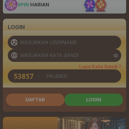
SPIN
HARIAN
LOGIN
Lupa Kata Sandi ?
DAFTAR
LOGIN